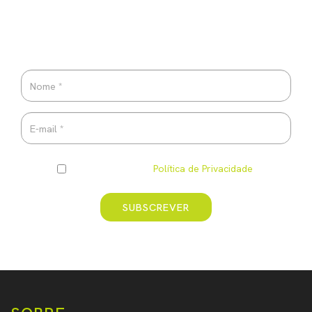
NEWSLETTER
Pretendo ser informado(a) por e-mail das vossas novidades
Li e compreendi a
Política de Privacidade
.
SUBSCREVER
* Campo obrigatório