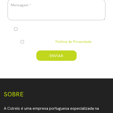
Pretendo ser informado(a) por e-mail das vossas
novidades
Li e compreendi a
Política de Privacidade
.
ENVIAR
* Campo obrigatório
SOBRE
A Colreis é uma empresa portuguesa especializada na