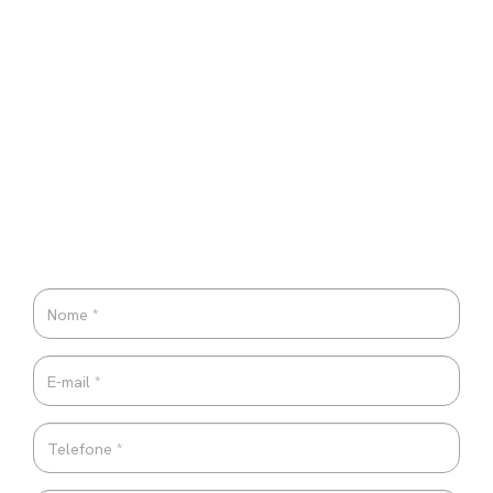
PEDIDO DE INFORMAÇÃO
Por favor envie-nos uma mensagem. Responderemos com
a maior brevidade possível.