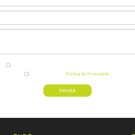
Pretendo ser informado(a) por e-mail das vossas novidades
Li e compreendi a
Política de Privacidade
.
ENVIAR