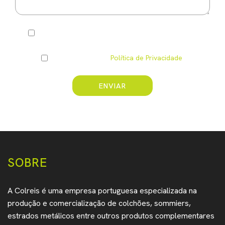
Pretendo ser informado(a) por e-mail das vossas
novidades
Li e compreendi a
Política de Privacidade
.
ENVIAR
* Campo obrigatório
SOBRE
A Colreis é uma empresa portuguesa especializada na
produção e comercialização de colchões, sommiers,
estrados metálicos entre outros produtos complementares