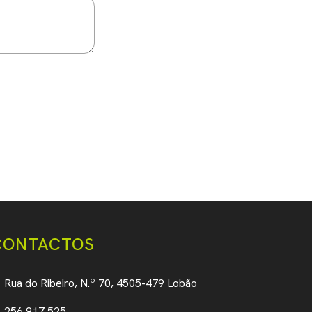
* Campo obrigatório
CONTACTOS
Rua do Ribeiro, N.º 70, 4505-479 Lobão
256 917 525