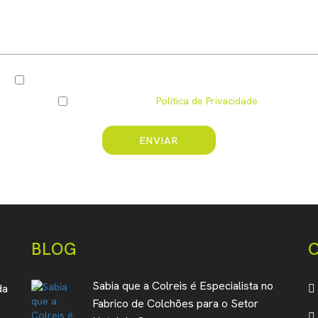
Pretendo ser informado(a) por e-mail das vossas novidades
Li e compreendi a
Política de Privacidade
.
ENVIAR
BLOG
Sabia que a Colreis é Especialista no
da
Fabrico de Colchões para o Setor