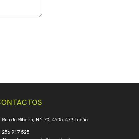
* Campo obrigatório
CONTACTOS
Rua do Ribeiro, N.º 70, 4505-479 Lobão
256 917 525