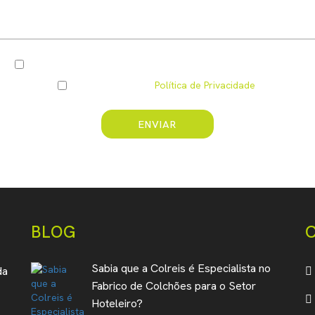
Pretendo ser informado(a) por e-mail das vossas novidades
Li e compreendi a
Política de Privacidade
.
ENVIAR
BLOG
Sabia que a Colreis é Especialista no
da
Fabrico de Colchões para o Setor
Hoteleiro?